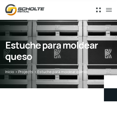
Estuche para moldear
queso
Inicio
Projects
Estuche para moldear queso