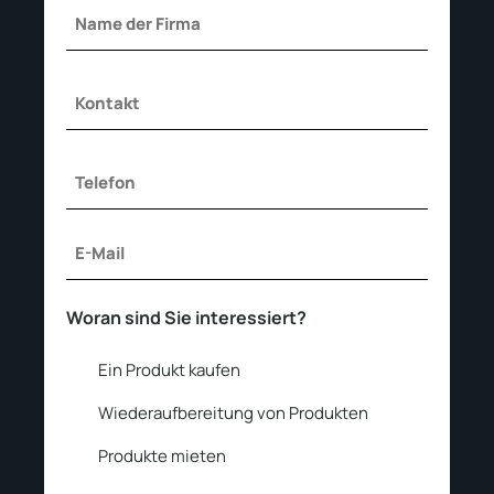
Ihr
Name
Ihr
(erforderlich)
Name
Unbetitelt
(erforderlich)
E-
Mail
Woran sind Sie interessiert?
(erforderlich)
Ein Produkt kaufen
Wiederaufbereitung von Produkten
Produkte mieten