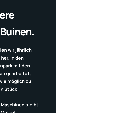
sere
 Buinen.
en wir jährlich
Auf einer Fläche von mehr als 11.
her. In den
mehr als 2.500 Produkte für uns
npark mit den
letzten Jahren haben wir unser
an gearbeitet,
neuesten Maschinen erweitert un
wie möglich zu
unseren ökologischen Fußabdruck
in Stück
halten. Auch für die kommenden 
Nachhaltigkeit unserer Anlage g
 Maschinen bleibt
Weiterentwicklung unserer Mitar
 Metaal.
eine Speerspitze der Strategie 