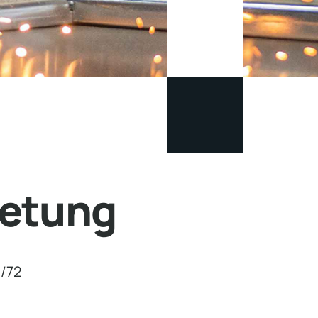
etung
8/72