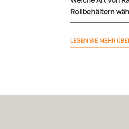
Rollbehältern wä
LESEN SIE MEHR ÜB