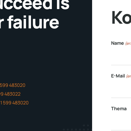
ucceed is
Ko
 failure
Name
(er
E-Mail
(er
 599 483020
99 483022
1 599 483020
Thema