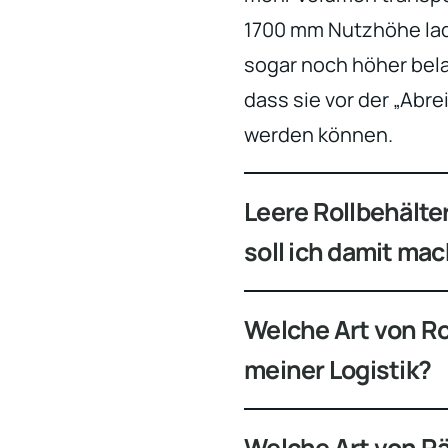
1700 mm Nutzhöhe lad
sogar noch höher bela
dass sie vor der „Abre
werden können.
Leere Rollbehälte
soll ich damit ma
Welche Art von Ro
meiner Logistik?
Welche Art von Rä