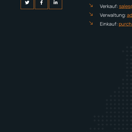
Verkauf:
sales
Verwaltung:
ad
Einkauf:
purch