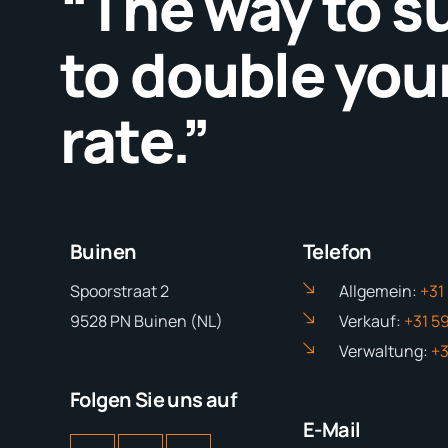
“The way to s
to double your
rate.”
Buinen
Telefon
Spoorstraat 2
Allgemein:
+31
9528 PN Buinen (NL)
Verkauf:
+31 5
Verwaltung:
+3
Folgen Sie uns auf
E-Mail