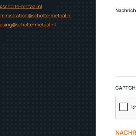
@scholte-metaal.nl
Nachrich
ministration@scholte-metaal.nl
asing@scholte-metaal.nl
CAPTCH