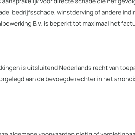
 aansprakelijk voor directe schade die het gevolg
de, bedrijfsschade, winstderving of andere indir
lbewerking B.V. is beperkt tot maximaal het fact
ingen is uitsluitend Nederlands recht van toep
oorgelegd aan de bevoegde rechter in het arron
ze algemene voorwaarden nietig of vernietigbaar 