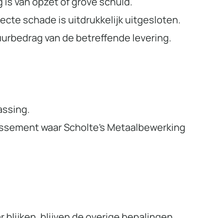
 is van opzet of grove schuld.
ecte schade is uitdrukkelijk uitgesloten.
uurbedrag van de betreffende levering.
assing.
dissement waar Scholte’s Metaalbewerking
blijken, blijven de overige bepalingen