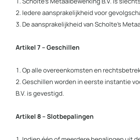
Scholte’s Metaalbewerking B.V. is slechts
Iedere aansprakelijkheid voor gevolgscha
De aansprakelijkheid van Scholte’s Metaa
Artikel 7 – Geschillen
Op alle overeenkomsten en rechtsbetrekk
Geschillen worden in eerste instantie v
B.V. is gevestigd.
Artikel 8 – Slotbepalingen
Indien één of meerdere bepalingen uit de