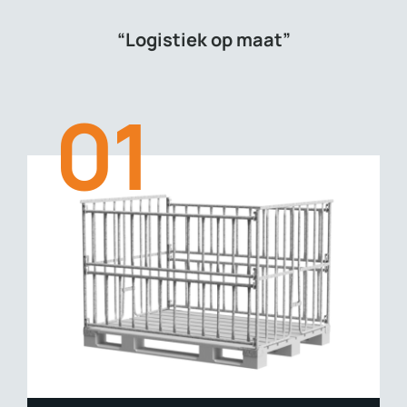
“Logistiek op maat”
01