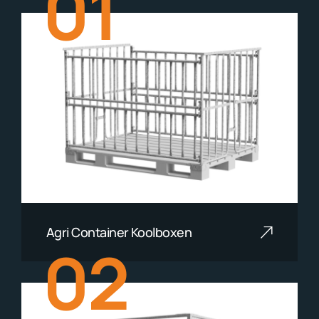
01
Agri Container Koolboxen
02
Lees meer