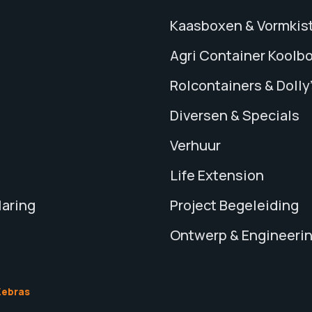
Kaasboxen & Vormkis
Agri Container Koolb
Rolcontainers & Dolly
Diversen & Specials
Verhuur
Life Extension
laring
Project Begeleiding
Ontwerp & Engineeri
Zebras