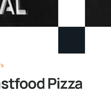
’s
astfood Pizza