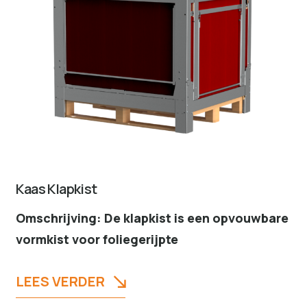
Kaas Klapkist
Omschrijving: De klapkist is een opvouwbare
vormkist voor foliegerijpte
LEES VERDER