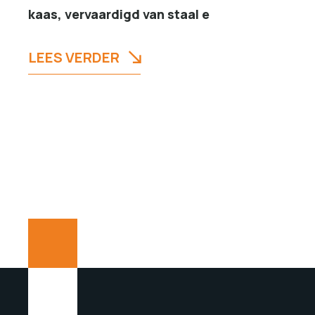
kaas, vervaardigd van staal e
LEES VERDER
Posts
Pagination
pagination