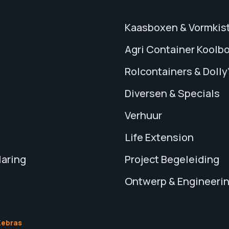
Kaasboxen & Vormkis
Agri Container Koolb
Rolcontainers & Dolly
Diversen & Specials
Verhuur
Life Extension
laring
Project Begeleiding
Ontwerp & Engineeri
Zebras