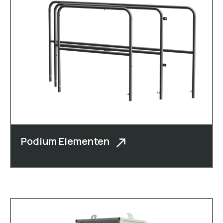
Podium Elementen
Naast kaasboxen, vormkisten,
rolcontainers, dolly�