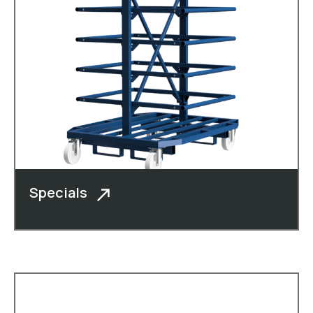
Specials
Naast kaasboxen, vormkisten,
rolcontainers, dolly�