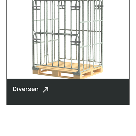
Diversen
Naast kaasboxen, vormkisten,
rolcontainers, dolly�