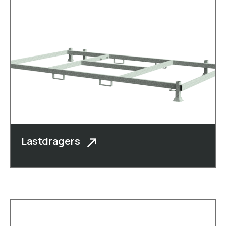
Lastdragers
Naast kaasboxen, vormkisten,
rolcontainers, dolly�