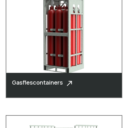
Gasflescontainers
Naast kaasboxen, vormkisten,
rolcontainers, dolly�